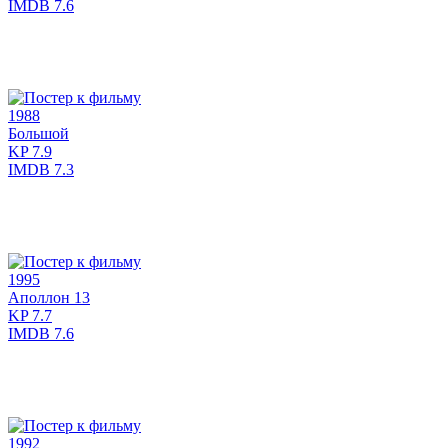
IMDB
7.6
1988
Большой
KP
7.9
IMDB
7.3
1995
Аполлон 13
KP
7.7
IMDB
7.6
1992