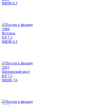
IMDB
6.3
1984
Всплеск
KP
7.1
IMDB
6.3
2015
Шпионский мост
KP
7.5
IMDB
7.6