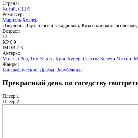
Страна:
Китай, США
Режиссер:
Мариэль Хеллер
Озвучено:
Двухголосый закадровый, Казахский многоголосый,
Возраст:
12
KP
6.9
IMDB
7.3
Актеры:
Мэттью Риз, Том Хэнкс, Крис Купер, Сьюзэн Келечи Уотсон, 
Жанры:
Биографические
,
Драмы
,
Зарубежные
Прекрасный день по соседству смотреть
Плеер 1
Плеер 2