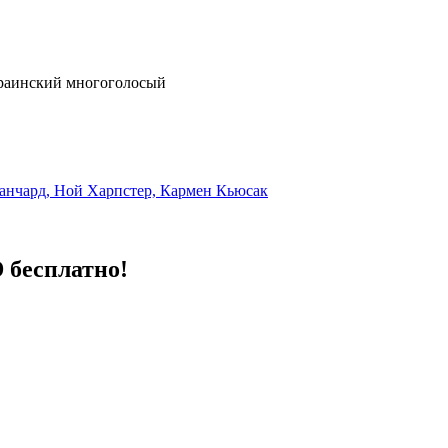
краинский многоголосый
ланчард, Ной Харпстер, Кармен Кьюсак
 бесплатно!