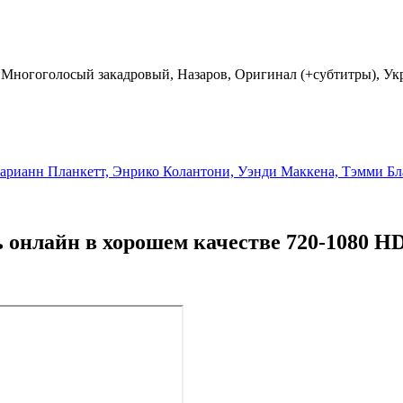
 Многоголосый закадровый, Назаров, Оригинал (+субтитры), У
Марианн Планкетт, Энрико Колантони, Уэнди Маккена, Тэмми Б
 онлайн в хорошем качестве 720-1080 HD