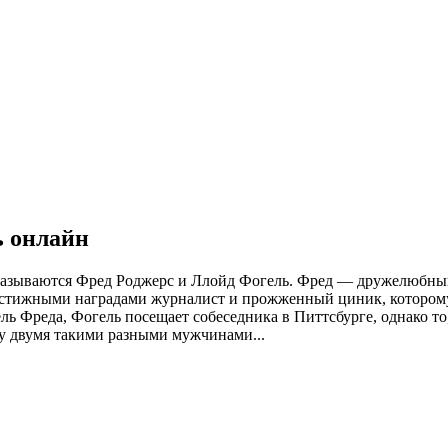
ь онлайн
оказываются Фред Роджерс и Ллойд Фогель. Фред — дружелюбны
стижными наградами журналист и прожженный циник, которому 
 Фреда, Фогель посещает собеседника в Питтсбурге, однако то,
у двумя такими разными мужчинами...