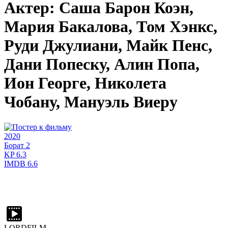
Актер: Саша Барон Коэн,
Мария Бакалова, Том Хэнкс,
Руди Джулиани, Майк Пенс,
Дани Попеску, Алин Попа,
Ион Георге, Николета
Чобану, Мануэль Виеру
2020
Борат 2
KP
6.3
IMDB
6.6
LORDFILM