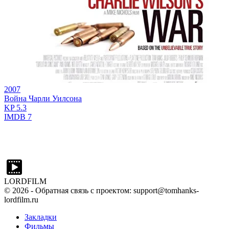
2007
Война Чарли Уилсона
KP
5.3
IMDB
7
LORDFILM
©
2026
- Обратная связь с проектом: support@tomhanks-
lordfilm.ru
Закладки
Фильмы