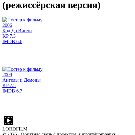
(режиссёрская версия)
2006
Код Да Винчи
KP
7.3
IMDB
6.6
2009
Ангелы и Демоны
KP
7.5
IMDB
6.7
LORDFILM
©
2026
- Обратная связь с проектом: support@tomhanks-