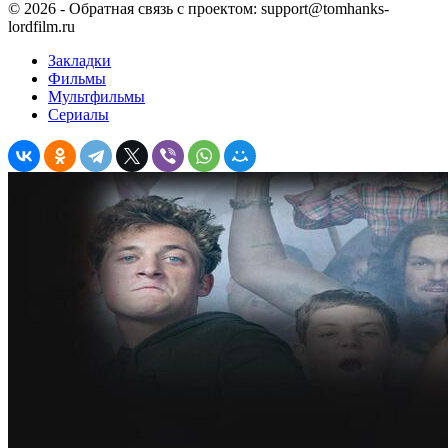
©
2026
- Обратная связь с проектом: support@tomhanks-
lordfilm.ru
Закладки
Фильмы
Мультфильмы
Сериалы