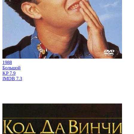
1988
Большой
KP
7.9
IMDB
7.3