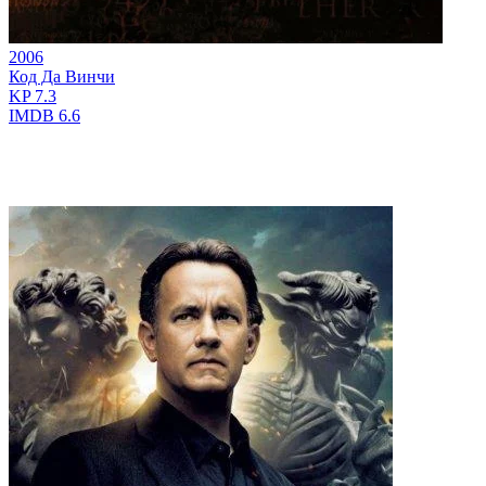
2006
Код Да Винчи
KP
7.3
IMDB
6.6