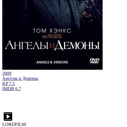
2009
Ангелы и Демоны
KP
7.5
IMDB
6.7
LORDFILM